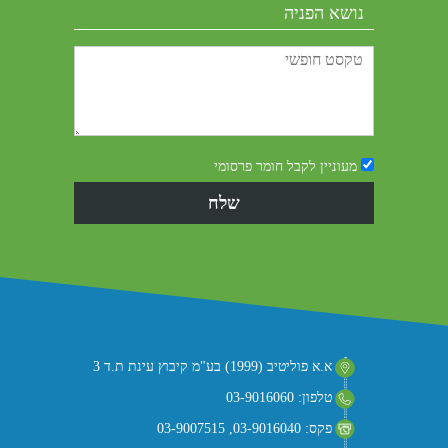
מעוניין לקבל חומר פרסומי
א.א פוליטיב (1999) בע"מ קיבוץ עינת ת.ד 3
טלפון: 03-9016060
פקס: 03-9016040, 03-9007515