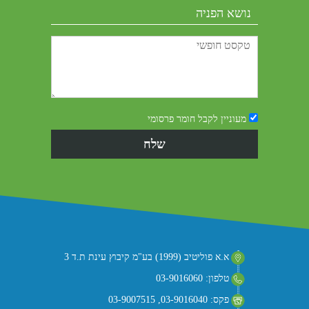
מעוניין לקבל חומר פרסומי
א.א פוליטיב (1999) בע"מ קיבוץ עינת ת.ד 3
טלפון: 03-9016060
פקס: 03-9016040, 03-9007515