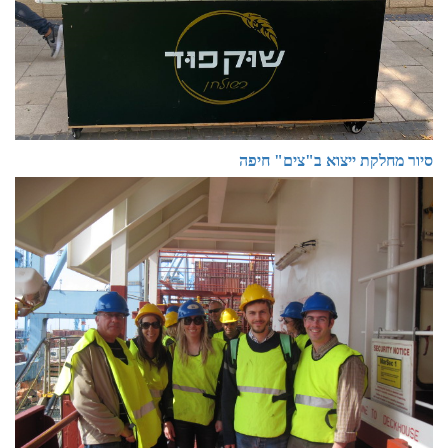
סיור מחלקת ייצוא ב"צים" חיפה