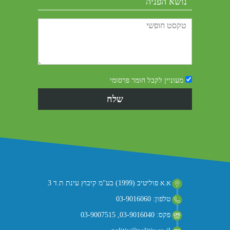
מעוניין לקבל חומר פרסומי
א.א פוליטיב (1999) בע"מ קיבוץ עינת ת.ד 3
טלפון: 03-9016060
פקס: 03-9016040, 03-9007515