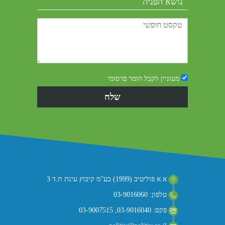
מעוניין לקבל חומר פרסומי
א.א פוליטיב (1999) בע"מ קיבוץ עינת ת.ד 3
טלפון: 03-9016060
פקס: 03-9016040, 03-9007515