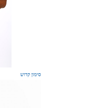
סימון קדוש