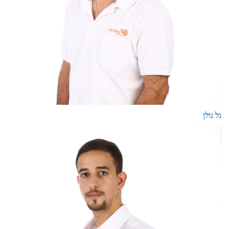
גל גולן