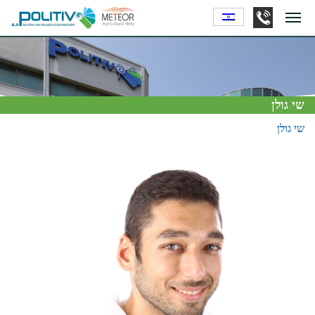
שי גולן
שי גולן