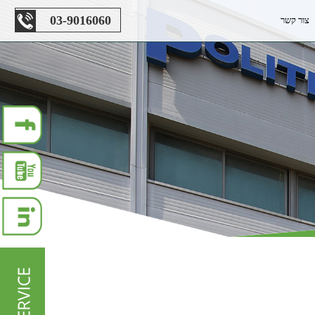
03-9016060
צור קשר
ות-חקלאות
ות-ייצוא
ות-תעשייה