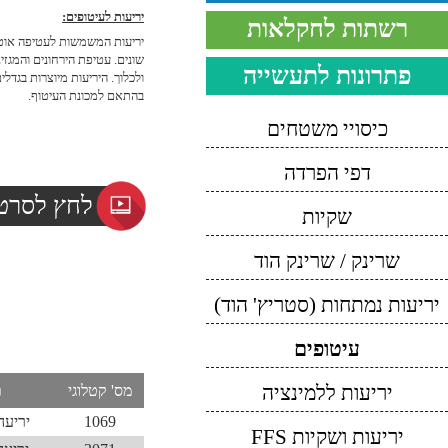
יריעות לעיטופים:
רשתות לחקלאות
יריעות המשמשות לעטיפה אוטומ
שונים. עטיפת הירחונים והמגזי
פתרונות לתעשייה
ולכלוך. היריעות מיוצרות בגדלי
בהתאם למכונת העיטוף.
כיסויי משטחים
דפי הפרדה
לחץ לסרטו
שקיות
שרינק / שרינק הוד
יריעות נמתחות (סטריץ' הוד)
עיטופים
יריעות ללמינציה
מס' קטלוגי
ת
1069
יריעה
יריעות ושקיות FFS