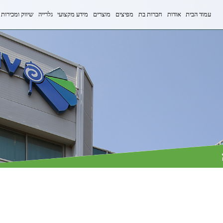
עמוד הבית
אודות
חברות בת
מפיצים
מוצרים
מידע מקצועי
גלרייה
שיווק ומכירות
פרופיל חברה
יריעות לחקלאות
חדשות ואירועים
תמונות
אנשי שיווק ומכיר
מדיניות חברה
רשתות לחקלאות
מאמרים
סרטונים
אנשי שיווק ומכיר
אבני דרך
פתרונות לתעשייה
הוראות פריסה
אנשי שיווק ומכיר
שירות ואחריות
סקר שביעות רצון
מעבדה וטכנולוגיה
מבנה ארגוני
ממליצים
אנשי המפתח
תרומה לקהילה
מכתבי תודה