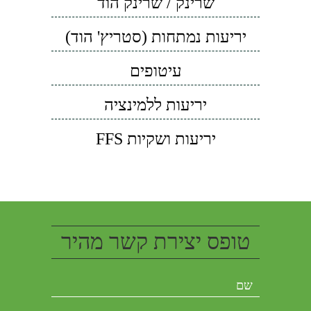
שרינק / שרינק הוד
יריעות נמתחות (סטריץ' הוד)
עיטופים
יריעות ללמינציה
יריעות ושקיות FFS
טופס יצירת קשר מהיר