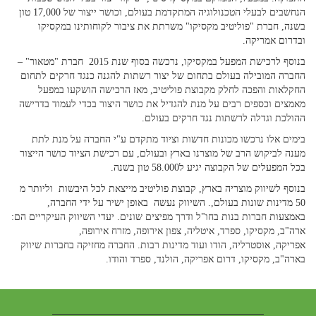
הנחשבים לבעלי הטכנולוגיה המתקדמת בעולם, וכושר ייצור של 17,000 טון
בשנה, חברת "פוליטיב מקסיקו" משרתת את ציבור לקוחותינו במקסיקו
ובדרום אמריקה.
בנוסף לרכישת המפעל במקסיקו, נרכשה בסוף שנת 2015 חברת "מטאור" –
החברה המובילה בעולם בתחום של יצור רשתות להגנה כנגד חרקים לתחום
החקלאות והפכה לחלק מקבוצת פוליטיב, מאז הרכישה הושקעו במפעל
מאמצים וכספים רבים על מנת להגדיל את כושר היצור בכדי לעמוד בדרישה
ההולכת וגדלה לרשתות נגד חרקים בעולם.
בימים אלו נרכשו מכונות חדשות וציוד מתקדם ע"י החברה על מנת לתת
מענה לביקוש הרב של מוצרנו בארץ ובעולם, עם רכישת הציוד כושר הייצור
בכל המפעלים של הקבוצה יגיע ל58.000 טון בשנה.
בנוסף לשיווק מוצריה בארץ, קבוצת פוליטיב מייצאת לכל היבשות וליותר מ
50 מדינות שונות בעולם,. השיווק נעשה באופן ישיר על ידי החברה,
באמצעות חברות בנות בחו"ל ודרך מפיצים שונים. יעדי השיווק העיקריים הם:
ארה"ב, מקסיקו, ספרד, איטליה, צפון אירופה, מזרח אירופה,
אפריקה, אוסטרליה, הודו ועוד מדינות רבות. החברה מחזיקה בחברות שיווק
בארה"ב, מקסיקו, דרום אפריקה, הולנד, ספרד והודו.