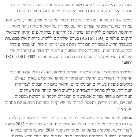
ובעל בקרה אוטומטית למניעת טעויות ולהבטחת זהות בהרכב החומרים בין
סדרות היצור השונות. צוות היצור הינו צוות מיומן ובעל ניסיון רב שנים.
במשך שנות פעולתה, פוליטיב הקפידה תמיד על שרות אמין, מסור, גמיש ותוך
עמידה במועדי אספקה קצרים יחד עם שמירה על רמת איכות גבוהה מאוד
והתאמת המוצרים ללקוח לפי צרכיו. כל היריעות נבדקות ע"פ התקן הישראלי
ותקנים עולמיים (ASTM, ISO) בטרם שליחתם ללקוח. בדיקות אלו מבוצעות
במעבדה חדישה ומצוידת הכוללת צוות אנושי מיומן ומסור. המעבדה עובדת
בכל שעות היממה, במקביל ליצור במפעל, על מנת להבטיח את האיכות של
היריעות. המפעל מקיים ועובד תחת מערכת הבטחת איכות ISO-9002 ו ISO-
14000.
פוליטיב מפתחת יריעות חדישות וחכמות בשיתוף פעולה הדוק עם המערכת
החקלאית, המדריכים החקלאיים ומוסדות מחקר אקדמיים בארץ ובעולם.
פוליטיב פועלת בשווקים הבינלאומיים. ורואה בהם את הבסיס לצמיחתה
העתידית. כחלק מתהליך הצמיחה, פוליטיב רואה ומזהה את השווקים
העתידיים ועושה צעדים אסטרטגיים הכוללים הקמה או רכישת מפעלים
יצרניים, גיוון מוצרים, והקמת חברות בת שיווקיות במדינות דומיננטיות בתחום
החקלאות.
אסטרטגיה זו מאפשרת לפוליטיב להיות קרובה יותר לציבור לקוחותיה ולתת
שירות טוב יותר ויעיל יותר. כחלק מהאסטרטגיה נרכש בסוף שנת 2013 מפעל
ליצור יריעות פלסטיק במקסיקו, ומתחילת שנת 2014 המפעל מייצר במלוא
התפוקה. במפעל, הממוקם במקסיקו סיטי, יש קווי יצור בעלי חמש שכבות