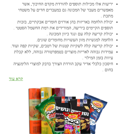
יריעות אלו מכילות תוספים להורדת מקדם החיכוך, אשר
מאפשרים מעבר של המכונה גם במעברים חדים על משטחי
מתכת .
יכולת הלחמה באריזות בהן אורזים חומרים אבקתיים, בזכות
תוספים הקיימים ביריעה, המורידים את רמת החשמל הסטטי .
יכולת קריעה קלה עם ונגד כיוון המכונה .
הלחמה למגשיות מזון העשויות מחומרים שונים.
יכולת קריעה קלה לשקיות קטנות של רטבים, שקיות קפה ועוד.
עמידות גבוהה לאריזת מוצרים בטמפרטורה גבוהה, ללא קבלת
עיוות בזמן המילוי .
חיסכון כלכלי אדיר עקב הורדת הצורך בדבק למוצרי הלימנציה
בחום .
יישומים:
קרא עוד
שקיות לקטשופ וטרופית עם עמידות למילוי בחום גבוה
שקיות עבור אבקות מרק ועבור אבקות כביסה עם יכולת הלחמה
משופרת
יריעות לאריזת מגבונים עם אלכוהול – חסימות גבוהה לנוזלים
יריעות למגשיות – יכולת הלחמה עם פתיחה קלה .
יריעות לאריזות קטנות של רטבים, קפה, קטשופ ועוד – יכולת
של קריעה קלה
* ניתן להזמין את יריעות הלמינציה ללא תוספת גוון (שקוף), בתוספת