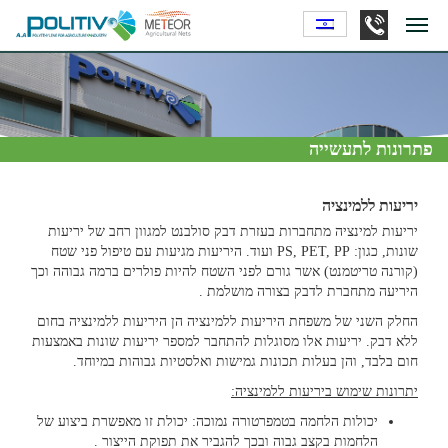
פתרונות לתעשייה
יריעות ללמינציה
יריעות למינציה מתחברות בעזרת דבק סולבנט למגוון רחב של יריעות
שונות, כגון: PS, PET, PP ועוד. היריעות מגיעות עם טיפול פני שטח
(קורנה טריטמנט) אשר גורם לפני השטח להיות פולרים ברמה גבוהה וכך
היריעה מתחברת לדבק בצורה מושלמת .
החלק השני של משפחת היריעות ללמינציה הן היריעות ללמינציה בחום
ללא דבק. יריעות אלו מסוגלות להתחבר למספר יריעות שונות באמצעות
חום בלבד, והן בעלות תכונות גמישות ואלסטיות גבוהות במיוחד.
יתרונות שימוש ביריעות ללמינציה:
יכולות הלחמה בטמפרטורה נמוכה: יכולת זו מאפשרת ביצוע של
הלחמות בקצב גבוה ובכך להגביר את תפוקת הייצור .