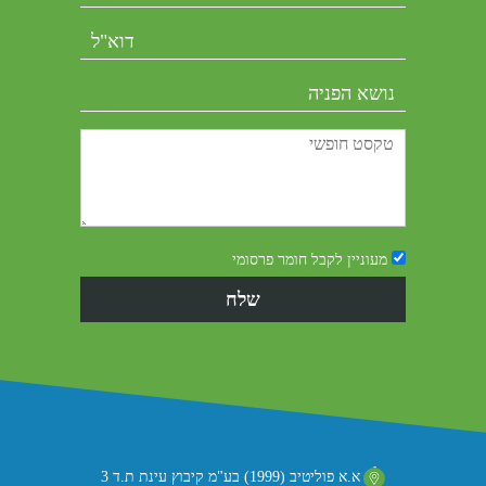
מעוניין לקבל חומר פרסומי
א.א פוליטיב (1999) בע"מ קיבוץ עינת ת.ד 3