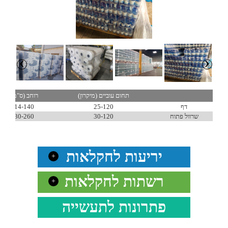
השרוול .
Previous
Next
תחום עוביים (מיקרון)
רוחב (ס"מ)
דף
25-120
14-140
שרוול פתוח
30-120
30-260
יריעות לחקלאות
+
רשתות לחקלאות
+
פתרונות לתעשייה