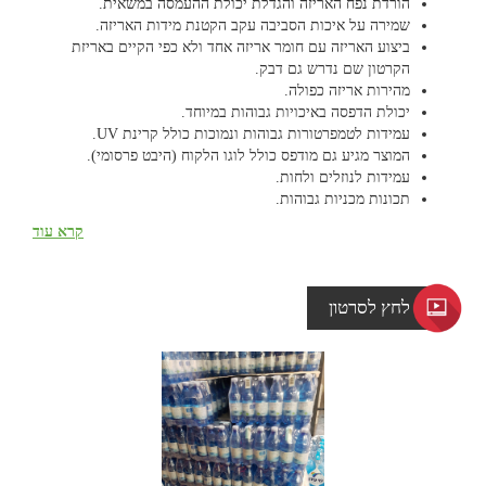
הורדת נפח האריזה והגדלת יכולת ההעמסה במשאית.
שמירה על איכות הסביבה עקב הקטנת מידות האריזה.
ביצוע האריזה עם חומר אריזה אחד ולא כפי הקיים באריזת
הקרטון שם נדרש גם דבק.
מהירות אריזה כפולה.
יכולת הדפסה באיכויות גבוהות במיוחד.
עמידות לטמפרטורות גבוהות ונמוכות כולל קרינת UV.
המוצר מגיע גם מודפס כולל לוגו הלקוח (היבט פרסומי).
עמידות לנוזלים ולחות.
תכונות מכניות גבוהות.
יישום
:
קרא עוד
אריזה ליצרני בקבוקי השתייה
אריזה לגלילי נייר שונים
לחץ לסרטון
אריזה למוצרי מזון הבאים באריזות פח או פלסטיק
אריזה לתעשיית הסמנטי כשרוול שרינק הוד .
אריזה למשטחים של יצרנים שונים בתעשייה
* ניתן להזמין את יריעות הלמינציה ללא תוספת גוון (שקוף), בתוספת
גוון (לפי דרישת לקוח, הן לסימון והן גוונים אטומים), לבן אטום ושחור.
* בפוליטיב קיימת הטכנולוגיה לייצר יריעות דו גונית (שחור/לבן,
שחור/כסף). יריעות אלו מיוצרות לפי הזמנת הלקוח.
*גם ישנה האפשרות לקבל את החומר מודפס במספר צבעים משני ציידי